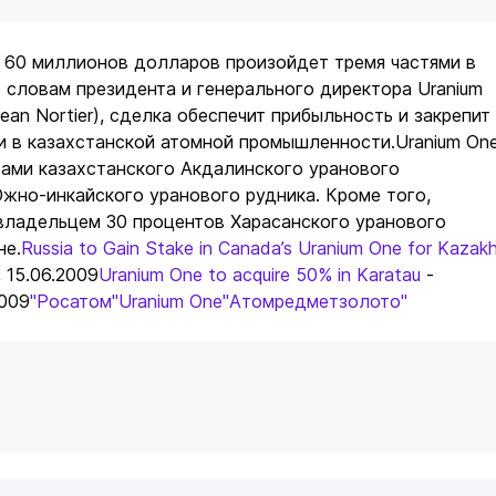
а 60 миллионов долларов произойдет тремя частями в
о словам президента и генерального директора Uranium
ean Nortier), сделка обеспечит прибыльность и закрепит
и в казахстанской атомной промышленности.Uranium On
тами казахстанского Акдалинского уранового
жно-инкайского уранового рудника. Кроме того,
владельцем 30 процентов Харасанского уранового
не.
Russia to Gain Stake in Canada’s Uranium One for Kazak
, 15.06.2009
Uranium One to acquire 50% in Karatau
-
2009
"Росатом"
Uranium One
"Атомредметзолото"