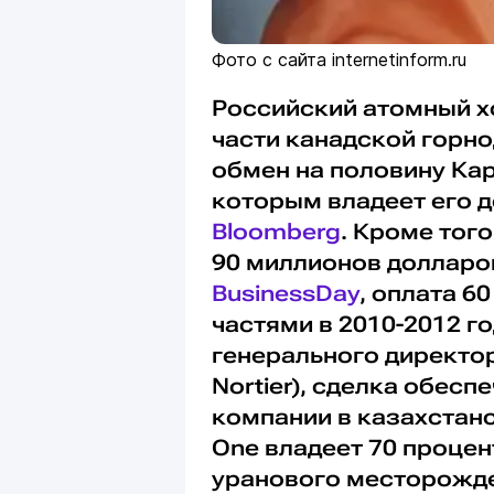
Фото с сайта internetinform.ru
Российский атомный х
части канадской горн
обмен на половину Ка
которым владеет его 
Bloomberg
. Кроме тог
90 миллионов долларо
BusinessDay
, оплата 6
частями в 2010-2012 г
генерального директор
Nortier), сделка обес
компании в казахстан
One владеет 70 проце
уранового месторожде