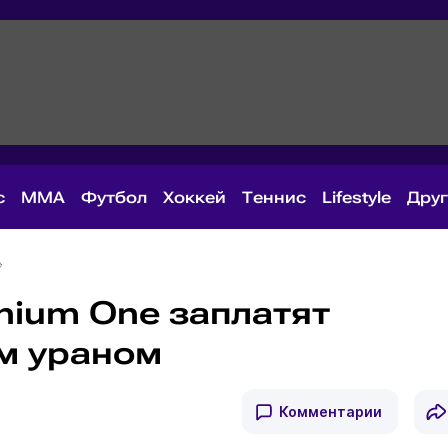
с
MMA
Футбол
Хоккей
Теннис
Lifestyle
Дру
nium One заплатят
м ураном
Комментарии