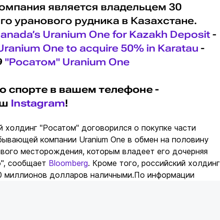
компания является владельцем 30
о уранового рудника в Казахстане.
 Canada’s Uranium One for Kazakh Deposit
-
Uranium One to acquire 50% in Karatau
-
9
"Росатом"
Uranium One
о спорте в вашем телефоне -
аш
Instagram
!
 холдинг "Росатом" договорился о покупке части
бывающей компании Uranium One в обмен на половину
ового месторождения, которым владеет его дочерняя
", сообщает
Bloomberg
. Кроме того, российский холдинг
0 миллионов долларов наличными.По информации