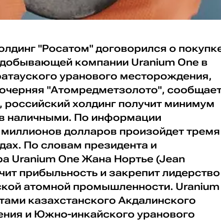
олдинг "Росатом" договорился о покупк
одобывающей компании Uranium One в
ратауского уранового месторождения,
дочерняя "Атомредметзолото", сообщае
о, российский холдинг получит минимум
в наличными. По информации
0 миллионов долларов произойдет тремя
одах. По словам президента и
а Uranium One Жана Нортье (Jean
печит прибыльность и закрепит лидерство
ской атомной промышленности. Uranium
нтами казахстанского Акдалинского
ния и Южно-инкайского уранового