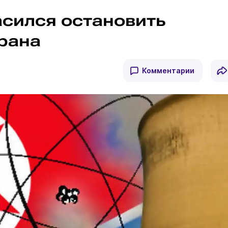
асился остановить
рана
Комментарии