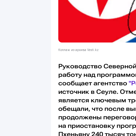
Коллаж из архива Vesti.kz
Руководство Северной
работу над программо
сообщает агентство
"Р
источник в Сеуле. Отм
является ключевым тр
обещали, что после вы
продолжены перегово
на приостановку прог
Пхеньяну 240 тысяч то