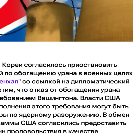
 Кореи согласилось приостановить
й по обогащению урана в военных целях
енхап"
со ссылкой на дипломатический
етим, что отказ от обогащения урана
ебованием Вашингтона. Власти США
полнения этого требования могут быть
ры по ядерному разоружению. В обмен
раммы США согласились предоставить
нн продовольствия в качестве