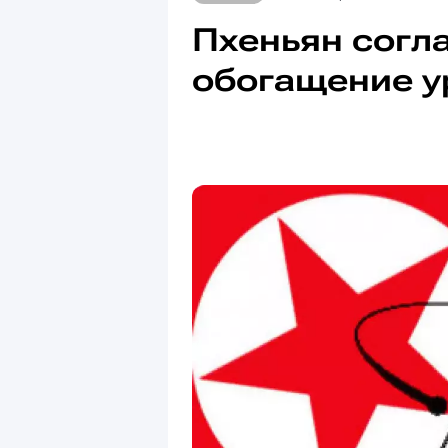
Пхеньян согл
обогащение у