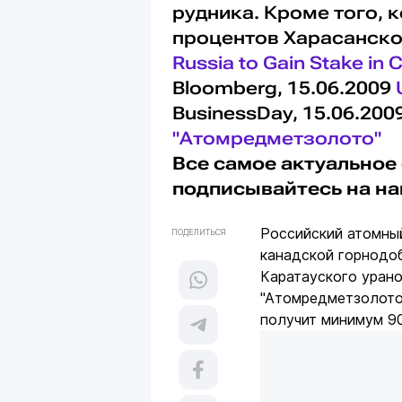
рудника. Кроме того, 
процентов Харасанског
Russia to Gain Stake in
Bloomberg, 15.06.2009
BusinessDay, 15.06.200
"Атомредметзолото"
Все самое актуальное 
подписывайтесь на н
Российский атомный
ПОДЕЛИТЬСЯ
канадской горнодо
Каратауского уран
"Атомредметзолото
получит минимум 9