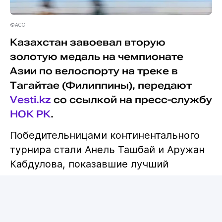
©ACC
Казахстан завоевал вторую
золотую медаль на чемпионате
Азии по велоспорту на треке в
Тагайтае (Филиппины), передают
Vesti.kz
со ссылкой на пресс-службу
НОК РК
.
Победительницами континентального
турнира стали Анель Ташбай и Аружан
Кабдулова, показавшие лучший
результат в мэдисоне.
Второе место занял Узбекистан, третье
- Тайбэй.