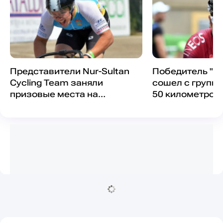
Представители Nur-Sultan
Победитель "Ту
Cycling Team заняли
сошел с группо
призовые места на
50 километров
престижных европейских
Токио
гонках