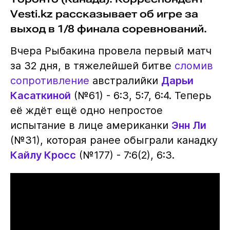
Vesti.kz рассказывает об игре за
выход в 1/8 финала соревнований.
Вчера Рыбакина провела первый матч
за 32 дня, в тяжелейшей битве
сломив
сопротивление
австралийки
Дарьи
Касаткиной
(№61) - 6:3, 5:7, 6:4. Теперь
её ждёт ещё одно непростое
испытание в лице американки
Энн Ли
(№31), которая ранее обыграли канадку
Кайлу Кросс
(№177) - 7:6(2), 6:3.