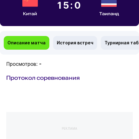
15:0
Китай
Таиланд
Описание матча
История встреч
Турнирная та
Просмотров:
-
Протокол соревнования
РЕКЛАМА