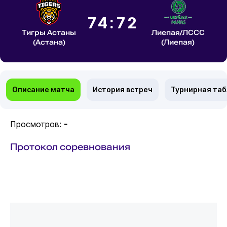
74:72
Тигры Астаны
Лиепая/ЛССС
(Астана)
(Лиепая)
Описание матча
История встреч
Турнирная та
Просмотров:
-
Протокол соревнования