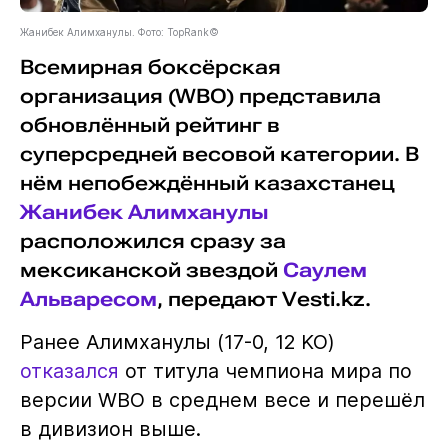
Жанибек Алимханулы. Фото: TopRank©
Всемирная боксёрская
организация (WBO) представила
обновлённый рейтинг в
суперсредней весовой категории. В
нём непобеждённый казахстанец
Жанибек Алимханулы
расположился сразу за
мексиканской звездой
Саулем
Альваресом
, передают Vesti.kz.
Ранее Алимханулы (17-0, 12 KO)
отказался
от титула чемпиона мира по
версии WBO в среднем весе и перешёл
в дивизион выше.