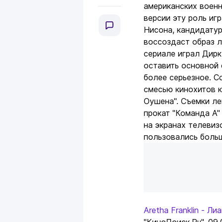
американских военн
версии эту роль иг
Нисона, кандидату
воссоздаст образ л
сериале играл Дирк
оставить основной 
более серьезное. С
смесью кинохитов к
Оушена". Съемки ле
прокат "Команда А"
на экранах телевиз
пользовались боль
Aretha Franklin - Л