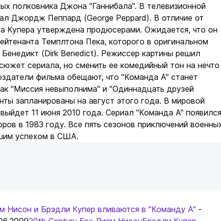
ых полковника Джона "Ганнибала". В телевизионной
рал Джордж Пеппард (George Peppard). В отличие от
ра Купера утверждена продюсерами. Ожидается, что он
ейтенанта Темплтона Пека, которого в оригинальном
 Бенедикт (Dirk Benedict). Режиссер картины решил
сюжет сериала, но сменить ее комедийный тон на нечто
оздатели фильма обещают, что "Команда А" станет
ак "Миссия невыполнима" и "Одиннадцать друзей
нты запланированы на август этого года. В мировой
 выйдет 11 июня 2010 года. Сериал "Команда А" появилс
оров в 1983 году. Все пять сезонов приключений военны
шим успехом в США.
иам Нисон и Брэдли Купер вливаются в "Команду А"
-