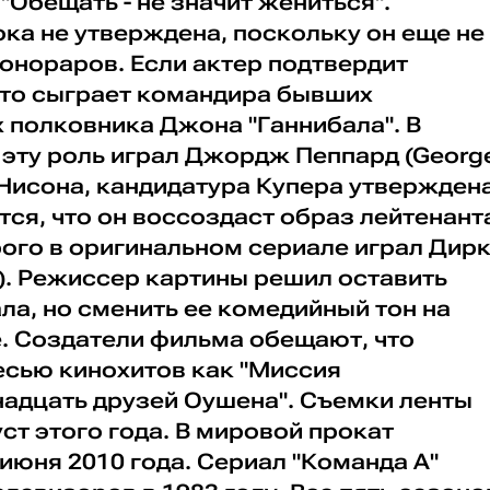
"Обещать - не значит жениться".
ка не утверждена, поскольку он еще не
онораров. Если актер подтвердит
, то сыграет командира бывших
 полковника Джона "Ганнибала". В
 эту роль играл Джордж Пеппард (Georg
т Нисона, кандидатура Купера утвержден
ся, что он воссоздаст образ лейтенант
ого в оригинальном сериале играл Дир
ct). Режиссер картины решил оставить
а, но сменить ее комедийный тон на
е. Создатели фильма обещают, что
есью кинохитов как "Миссия
надцать друзей Оушена". Съемки ленты
ст этого года. В мировой прокат
 июня 2010 года. Сериал "Команда А"