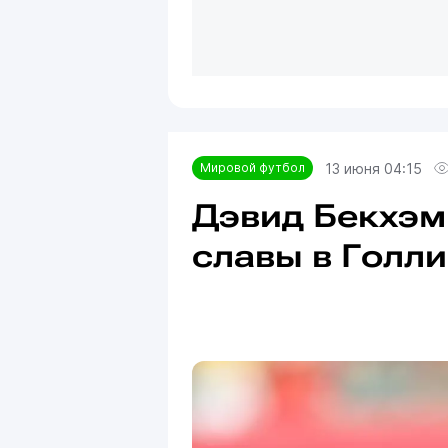
13 июня 04:15
Мировой футбол
Дэвид Бекхэм
славы в Голл