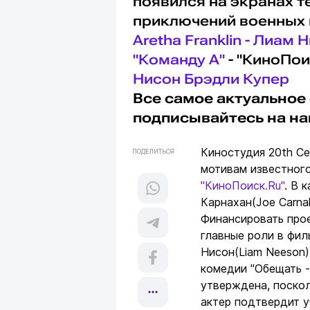
появился на экранах т
приключений военных 
Aretha Franklin - Лиам
"Команду А"
- "КиноПои
Нисон
Брэдли Купер
Все самое актуальное 
подписывайтесь на н
Киностудия 20th Ce
ПОДЕЛИТЬСЯ
мотивам известного
"КиноПоиск.Ru"
. В 
Карнахан(Joe Carna
Финансировать прое
главные роли в фи
Нисон(Liam Neeson) 
комедии "Обещать -
утверждена, поскол
актер подтвердит у