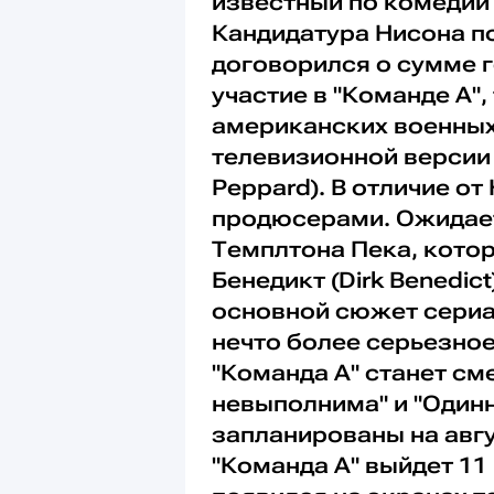
известный по комедии 
Кандидатура Нисона по
договорился о сумме г
участие в "Команде А"
американских военных
телевизионной версии
Peppard). В отличие о
продюсерами. Ожидает
Темплтона Пека, котор
Бенедикт (Dirk Benedi
основной сюжет сериал
нечто более серьезно
"Команда А" станет см
невыполнима" и "Один
запланированы на авгу
"Команда А" выйдет 11