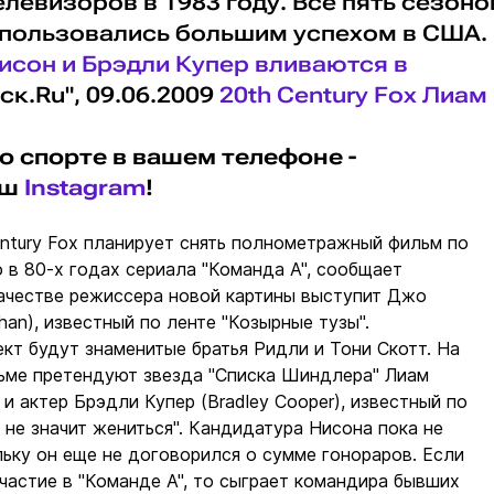
елевизоров в 1983 году. Все пять сезоно
пользовались большим успехом в США.
 Нисон и Брэдли Купер вливаются в
ск.Ru", 09.06.2009
20th Century Fox
Лиам
о спорте в вашем телефоне -
аш
Instagram
!
ntury Fox планирует снять полнометражный фильм по
 в 80-х годах сериала "Команда А", сообщает
качестве режиссера новой картины выступит Джо
han), известный по ленте "Козырные тузы".
кт будут знаменитые братья Ридли и Тони Скотт. На
льме претендуют звезда "Списка Шиндлера" Лиам
и актер Брэдли Купер (Bradley Cooper), известный по
 не значит жениться". Кандидатура Нисона пока не
ьку он еще не договорился о сумме гонораров. Если
частие в "Команде А", то сыграет командира бывших