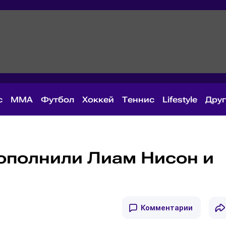
с
MMA
Футбол
Хоккей
Теннис
Lifestyle
Дру
пополнили Лиам Нисон и
Комментарии