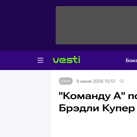
Бок
Главная
Кино
9 июня 2009 10:51
Кино
"Команду А" 
Брэдли Купер