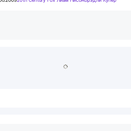
06.2009
20th Century Fox
Лиам Нисон
Брэдли Купер