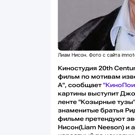
Лиам Нисон. Фото с сайта imno
Киностудия 20th Centu
фильм по мотивам изве
А", сообщает
"КиноПои
картины выступит Джо 
ленте "Козырные тузы"
знаменитые братья Рид
фильме претендуют зв
Нисон(Liam Neeson) и а