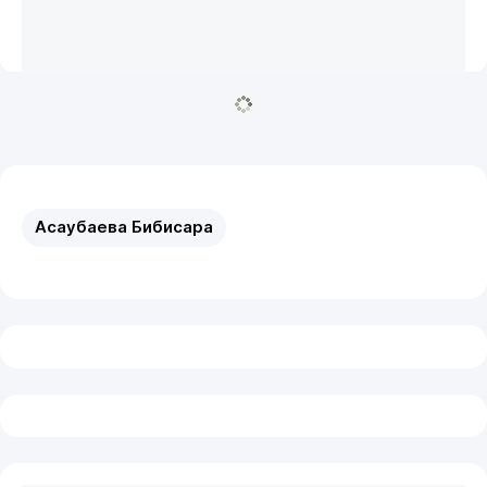
Асаубаева Бибисара