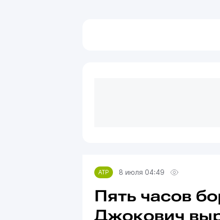
8 июля 04:49
ATP
Пять часов бо
Джокович выр