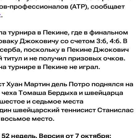
ов-профессионалов (ATP), сообщает
z
.
а турнира в Пекине, где в финальном
ваку Джоковичу со счетом 3:6, 4:6. В
 серба, поскольку в Пекине Джокович
титул и не получил призовых очков.
на турнире в Пекине не играл.
т Хуан Мартин дель Потро поднялся на
в чеха Томаша Бердыха и швейцарца
шестое и седьмое места
один швейцарский теннисист Станислас
 восьмое место.
 52 недель. Версия от 7 октября: