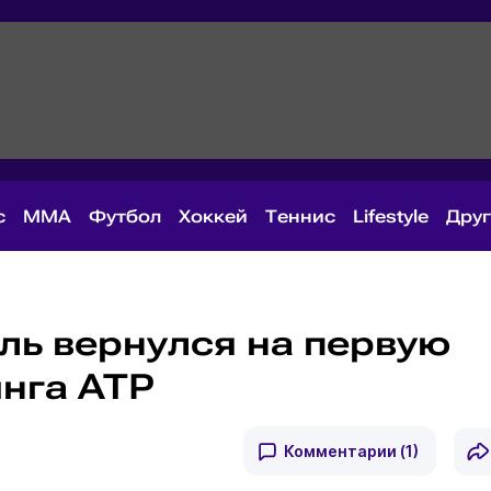
с
MMA
Футбол
Хоккей
Теннис
Lifestyle
Дру
ль вернулся на первую
инга ATP
Комментарии
(1)