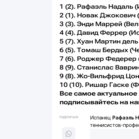
1 (2). Рафаэль Надаль (
2 (1). Новак Джокович 
3 (3). Энди Маррей (Ве
4 (4). Давид Феррер (Ис
5 (7). Хуан Мартин дель
6 (5). Томаш Бердых (Че
7 (6). Роджер Федерер 
8 (9). Станислас Ваври
9 (8). Жо-Вильфрид Цон
10 (10). Ришар Гаске (Фр
Все самое актуальное 
подписывайтесь на н
Испанец
Рафаэль 
ПОДЕЛИТЬСЯ
теннисистов-профе