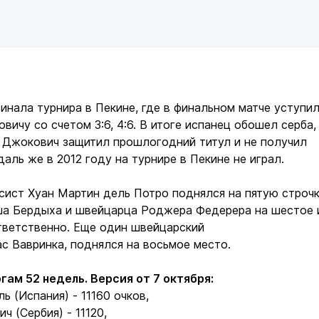
нала турнира в Пекине, где в финальном матче уступи
вичу со счетом 3:6, 4:6. В итоге испанец обошел серба,
е Джокович защитил прошлогодний титул и не получил
аль же в 2012 году на турнире в Пекине не играл.
сист Хуан Мартин дель Потро поднялся на пятую строч
ша Бердыха и швейцарца Роджера Федерера на шестое 
тветственно. Еще один швейцарский
с Вавринка, поднялся на восьмое место.
гам 52 недель. Версия от 7 октября:
ль (Испания) - 11160 очков,
ч (Сербия) - 11120,