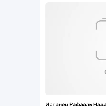
Испанец
Рафаэль Над