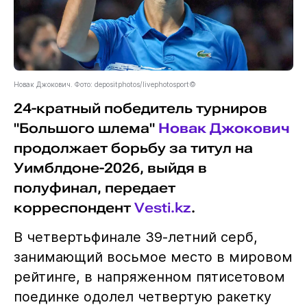
Новак Джокович. Фото: depositphotos/livephotosport©
24-кратный победитель турниров
"Большого шлема"
Новак Джокович
продолжает борьбу за титул на
Уимблдоне-2026, выйдя в
полуфинал, передает
корреспондент
Vesti.kz
.
В четвертьфинале 39-летний серб,
занимающий восьмое место в мировом
рейтинге, в напряженном пятисетовом
поединке одолел четвертую ракетку