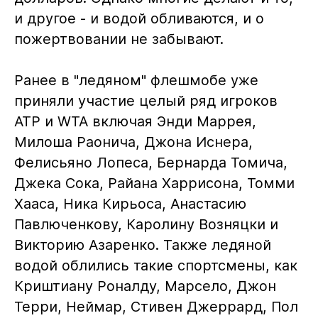
и другое - и водой обливаются, и о
пожертвовании не забывают.
Ранее в "ледяном" флешмобе уже
приняли участие целый ряд игроков
ATP и WTA включая Энди Маррея,
Милоша Раонича, Джона Иснера,
Фелисьяно Лопеса, Бернарда Томича,
Джека Сока, Райана Харрисона, Томми
Хааса, Ника Кирьоса, Анастасию
Павлюченкову, Каролину Возняцки и
Викторию Азаренко. Также ледяной
водой облились такие спортсмены, как
Криштиану Роналду, Марсело, Джон
Терри, Неймар, Стивен Джеррард, Пол