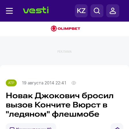
РЕКЛАМА
Главная
ATP
19 августа 2014 22:41
ATP
Новак Джокович бросил
вызов Кончите Вюрст в
"ледяном" флешмобе