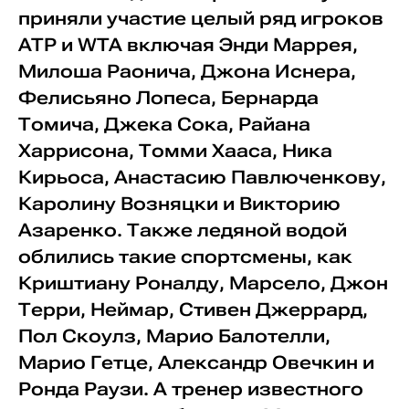
приняли участие целый ряд игроков
ATP и WTA включая Энди Маррея,
Милоша Раонича, Джона Иснера,
Фелисьяно Лопеса, Бернарда
Томича, Джека Сока, Райана
Харрисона, Томми Хааса, Ника
Кирьоса, Анастасию Павлюченкову,
Каролину Возняцки и Викторию
Азаренко. Также ледяной водой
облились такие спортсмены, как
Криштиану Роналду, Марсело, Джон
Терри, Неймар, Стивен Джеррард,
Пол Скоулз, Марио Балотелли,
Марио Гетце, Александр Овечкин и
Ронда Раузи. А тренер известного