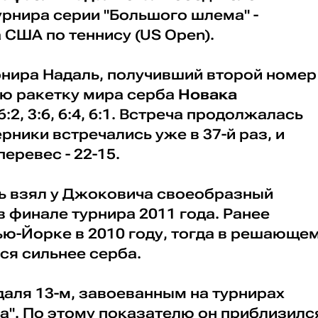
урнира серии "Большого шлема" -
США по теннису (US Open).
рнира Надаль, получивший второй номер
ую ракетку мира серба
Новака
:2, 3:6, 6:4, 6:1. Встреча продолжалась
рники встречались уже в 37-й раз, и
еревес - 22-15.
ь взял у Джоковича своеобразный
 финале турнира 2011 года. Ранее
ью-Йорке в 2010 году, тогда в решающе
ся сильнее серба.
адаля 13-м, завоеванным на турнирах
а". По этому показателю он приблизилс