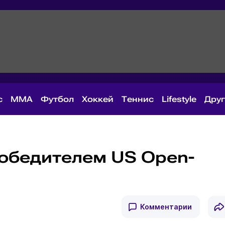
с
MMA
Футбол
Хоккей
Теннис
Lifestyle
Дру
победителем US Open-
Комментарии