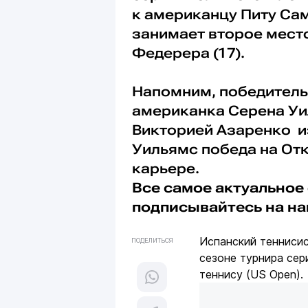
к американцу Питу Са
занимает второе мест
Федерера (17).
Напомним, победитель
американка Серена Уи
Викторией Азаренко из 
Уильямс победа на От
карьере.
Все самое актуальное 
подписывайтесь на н
Испанский тенниси
ПОДЕЛИТЬСЯ
сезоне турнира се
теннису (US Open).