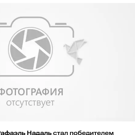
Рафаэль Надаль
стал победителем