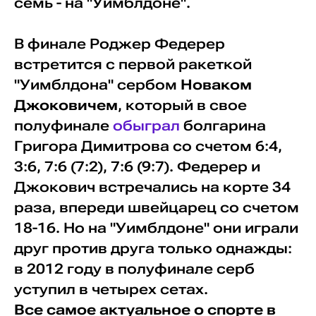
семь - на "Уимблдоне".
В финале Роджер Федерер
встретится с первой ракеткой
"Уимблдона" сербом
Новаком
Джоковичем
, который в свое
полуфинале
обыграл
болгарина
Григора Димитрова со счетом 6:4,
3:6, 7:6 (7:2), 7:6 (9:7). Федерер и
Джокович встречались на корте 34
раза, впереди швейцарец со счетом
18-16. Но на "Уимблдоне" они играли
друг против друга только однажды:
в 2012 году в полуфинале серб
уступил в четырех сетах.
Все самое актуальное о спорте в