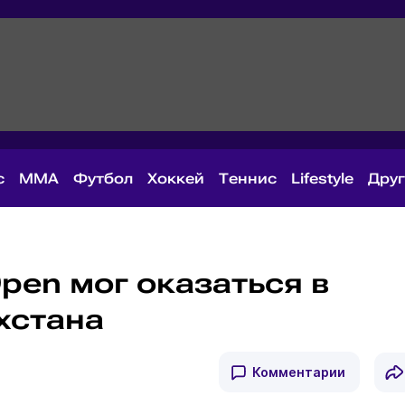
с
MMA
Футбол
Хоккей
Теннис
Lifestyle
Дру
pen мог оказаться в
хстана
Комментарии