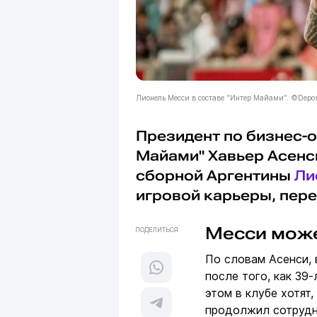
Лионель Месси в составе "Интер Майами". ©Depos
Президент по бизнес-
Майами" Хавьер Асенс
сборной Аргентины
Ли
игровой карьеры, перед
Месси може
ПОДЕЛИТЬСЯ
По словам Асенси,
после того, как 39
этом в клубе хотят
продолжил сотрудн