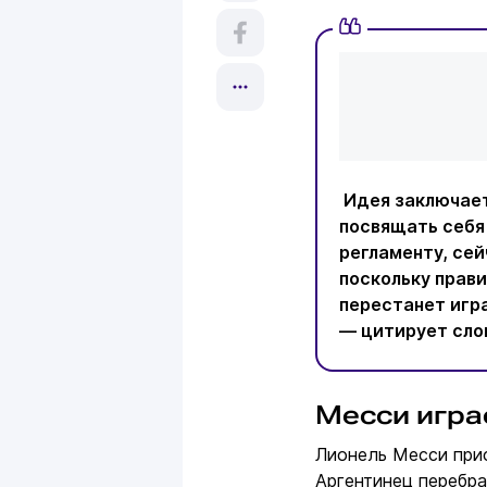
Идея заключает
посвящать себя
регламенту, сей
поскольку прави
перестанет игра
— цитирует сло
Месси играе
Лионель Месси прис
Аргентинец перебра