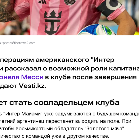
itphotos/thenews2.com
операциям американского "Интер
и рассказал о возможной роли капитан
онеля Месси
в клубе после завершения
ают Vesti.kz.
т стать совладельцем клуба
 в "Интер Майами" уже задумываются о будущем коман
-летний аргентинец перестанет выходить на поле. При
, чтобы восьмикратный обладатель "Золотого мяча"
ичество с командой уже в другом качестве.