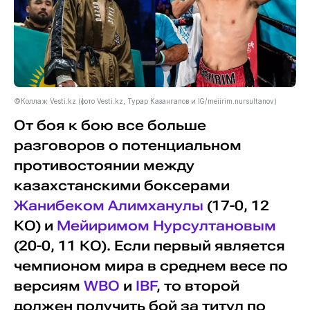
©Коллаж Vesti.kz (фото Vesti.kz, Турар Казангапов и IG/meiirim.nursultanov)
От боя к бою все больше
разговоров о потенциальном
противостоянии между
казахстанскими боксерами
Жанибеком Алимханулы
(17-0, 12
КО) и
Мейиримом Нурсултановым
(20-0, 11 КО). Если первый является
чемпионом мира в среднем весе по
версиям
WBO
и
IBF
, то второй
должен получить бой за титул по