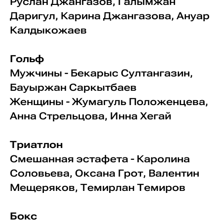
Руслан Джангазов, Галымжан
Даригул, Карина Джангазова, Ануар
Калдыкожаев
Гольф
Мужчины - Бекарыс Султангазин,
Бауыржан Саркытбаев
Женщины - Жумагуль Положенцева,
Анна Стрельцова, Инна Хегай
Триатлон
Смешанная эстафета - Каролина
Соловьева, Оксана Грот, Валентин
Мещеряков, Темирлан Темиров
Бокс