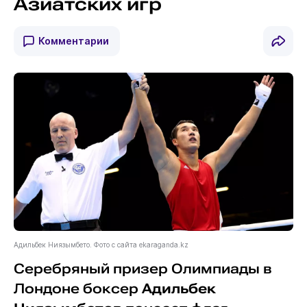
Азиатских игр
Комментарии
Адильбек Ниязымбето. Фото с сайта ekaraganda.kz
Серебряный призер Олимпиады в
Лондоне боксер
Адильбек