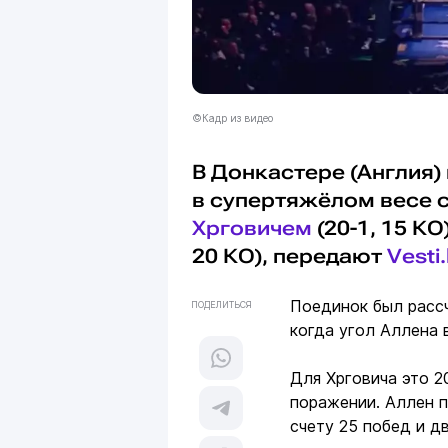
©Кадр из видео
В Донкастере (Англия)
в супертяжёлом весе 
Хрговичем
(20-1, 15 К
20 КО), передают
Vesti
Поединок был рассч
ПОДЕЛИТЬСЯ
когда угол Аллена 
Для Хрговича это 2
поражении. Аллен п
счету 25 побед и д