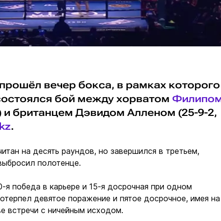
 прошёл вечер бокса, в рамках которого
состоялся бой между хорватом
Филипо
О) и британцем Дэвидом Алленом (25-9-2,
.kz
.
итан на десять раундов, но завершился в третьем,
выбросил полотенце.
0-я победа в карьере и 15-я досрочная при одном
отерпел девятое поражение и пятое досрочное, имея на
ве встречи с ничейным исходом.