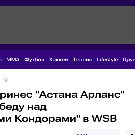
с
MMA
Футбол
Хоккей
Теннис
Lifestyle
Дру
ринес "Астана Арланс"
беду над
ми Кондорами" в WSB