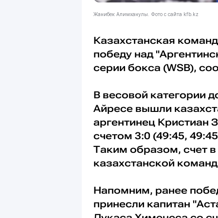
Жанибек Алимханулы. Фото с сайта kfb.kz
Казахстанская команд
победу над "Аргентин
серии бокса (WSB), с
В весовой категории д
Айресе вышли казахс
аргентинец Кристиан З
счетом 3:0 (49:45, 49:
Таким образом, счет в
казахстанской команд
Напомним, ранее побе
принесли капитан "Ас
Лукаса Хименеса со сч