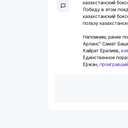
казахстанский бок
Победу в этом поед
казахстанский боксе
пользу казахстанск
Напомним, ранее по
Арланс" Самат Баш
Кайрат Ералиев,
вз
Единственное пора
Ержан,
проигравши