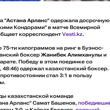
а "
Астана Арланс
" одержала досрочную
скими Кондорами" в матче Всемирной
ообщает корреспондент
Vesti.kz
.
о 75-ти килограммов на ринг в Буэнос-
танский боксер
Жанибек Алимханулы
и
арате. Победу в этом поединке со
45, 48:46) одержал казахстанский боксер.
 противостоянии стал 3:1 в пользу
ы.
ды казахстанской команде
тана Арланс" Самат Башенов,
победивши
етом 3:0, и Кайрат Ералиев,
взявший