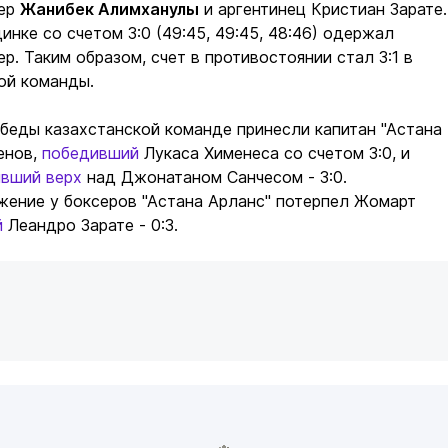
сер
Жанибек Алимханулы
и аргентинец Кристиан Зарате.
инке со счетом 3:0 (49:45, 49:45, 48:46) одержал
р. Таким образом, счет в противостоянии стал 3:1 в
ой команды.
беды казахстанской команде принесли капитан "Астана
енов,
победивший
Лукаса Хименеса со счетом 3:0, и
явший верх
над Джонатаном Санчесом - 3:0.
жение у боксеров "Астана Арланс" потерпел Жомарт
й
Леандро Зарате - 0:3.