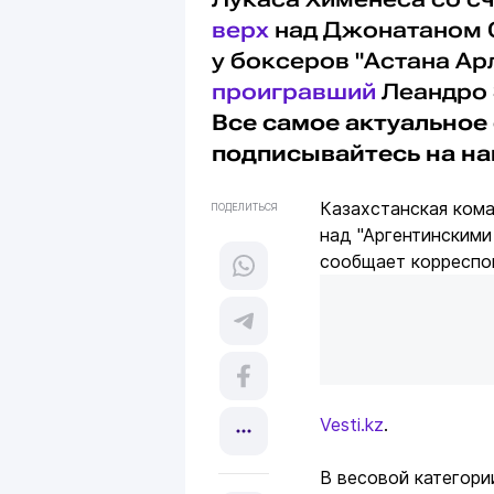
верх
над Джонатаном С
у боксеров "Астана Ар
проигравший
Леандро З
Все самое актуальное 
подписывайтесь на н
Казахстанская кома
ПОДЕЛИТЬСЯ
над "Аргентинскими
сообщает корреспо
Vesti.kz
.
В весовой категори