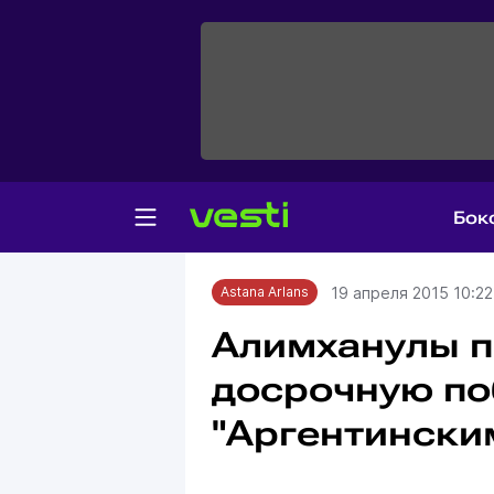
Бок
Главная
Astana Arlans
19 апреля 2015 10:22
Astana Arlans
Алимханулы п
досрочную по
"Аргентински