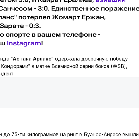
анчесом - 3:0. Единственное поражени
ланс" потерпел Жомарт Ержан,
арате - 0:3.
о спорте в вашем телефоне -
аш
Instagram
!
нда "
Астана Арланс
" одержала досрочную победу
 Кондорами" в матче Всемирной серии бокса (WSB),
ндент
и до 75-ти килограммов на ринг в Буэнос-Айресе вышли