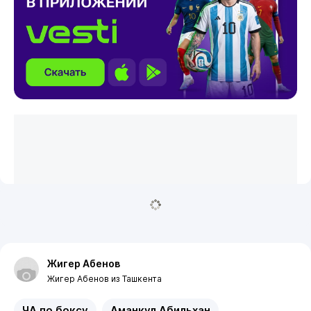
Жигер Абенов
Жигер Абенов из Ташкента
ЧА по боксу
Аманкул Абильхан