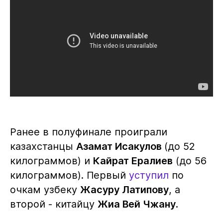
Ранее в полуфинале проиграли
казахстанцы
Азамат Исакулов
(до 52
килограммов) и
Кайрат Ералиев
(до 56
килограммов). Первый
уступил
по
очкам узбеку
Жасуру Латипову
, а
второй - китайцу
Жиа Вей Чжану
.