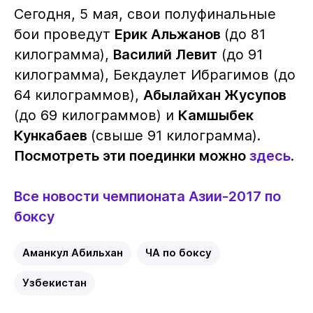
Сегодня, 5 мая, свои полуфинальные
бои проведут
Ерик Альжанов
(до 81
килограмма),
Василий Левит
(до 91
килограмма), Бекдаулет Ибрагимов (до
64 килограммов),
Абылайхан Жусупов
(до 69 килограммов) и
Камшыбек
Кункабаев
(свыше 91 килограмма).
Посмотреть эти поединки можно
здесь
.
Все новости чемпионата Азии-2017 по
боксу
Аманкул Абильхан
ЧА по боксу
Узбекистан