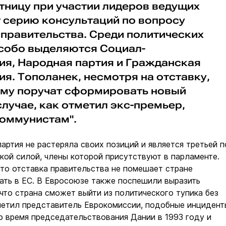
тницу при участии лидеров ведущих
т серию консультаций по вопросу
правительства. Среди политических
собо выделяются Социал-
ия, Народная партия и Гражданская
я. Тополанек, несмотря на отставку,
 ему поручат сформировать новый
случае, как отметил экс-премьер,
коммунистам".
артия не растеряла своих позиций и является третьей п
кой силой, члены которой присутствуют в парламенте.
что отставка правительства не помешает стране
ать в ЕС. В Евросоюзе также поспешили выразить
 что страна сможет выйти из политического тупика без
метил представитель Еврокомиссии, подобные инцидент
 время председательствования Дании в 1993 году и