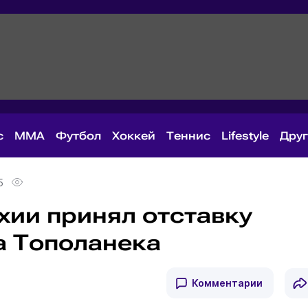
с
MMA
Футбол
Хоккей
Теннис
Lifestyle
Дру
5
хии принял отставку
а Тополанека
Комментарии