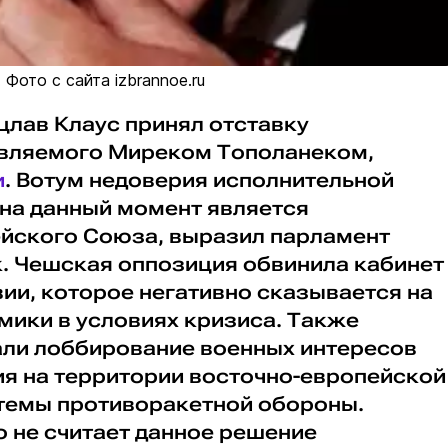
Фото с сайта izbrannoe.ru
цлав Клаус принял отставку
авляемого Миреком Тополанеком,
и
. Вотум недоверия исполнительной
 на данный момент является
йского Союза, выразил парламент
к. Чешская оппозиция обвинила кабинет
ии, которое негативно сказывается на
мики в условиях кризиса. Также
ли лоббирование военных интересов
я на территории восточно-европейской
темы противоракетной обороны.
о не считает данное решение