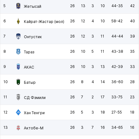
5
26
13
3
10
44-35
42
Жетысай
6
26
12
4
10
58-42
40
Кайрат-Жастар (мол)
7
26
12
3
11
44-44
39
Онтустик
8
26
10
5
11
43-38
35
Тараз
9
26
10
3
13
42-39
33
АКАС
10
26
8
4
14
36-60
28
Батыр
11
26
7
2
17
33-75
23
СД Фэмили
12
26
5
3
18
27-55
18
Хан Тенгри
13
26
3
7
16
34-65
16
Актобе-М