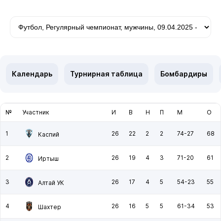
Календарь
Турнирная таблица
Бомбардиры
№
Участник
И
В
Н
П
М
О
1
26
22
2
2
74-27
68
Каспий
2
26
19
4
3
71-20
61
Иртыш
3
26
17
4
5
54-23
55
Алтай УК
4
26
16
5
5
61-34
53
Шахтер