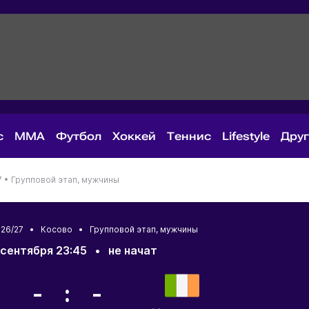
с
MMA
Футбол
Хоккей
Теннис
Lifestyle
Дру
7 •
Групповой этап, мужчины
2026/27 •
Косово
• Групповой этап, мужчины
 сентября 23:45
•
не начат
- : -