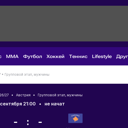
с
MMA
Футбол
Хоккей
Теннис
Lifestyle
Дру
7 •
Групповой этап, мужчины
026/27 •
Австрия
• Групповой этап, мужчины
 сентября 21:00
•
не начат
- : -