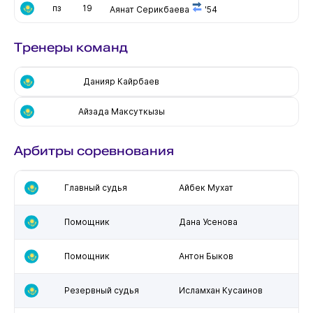
пз
19
Аянат Серикбаева
'54
Тренеры команд
Данияр Кайрбаев
Айзада Максуткызы
Арбитры соревнования
Главный судья
Айбек Мухат
Помощник
Дана Усенова
Помощник
Антон Быков
Резервный судья
Исламхан Кусаинов