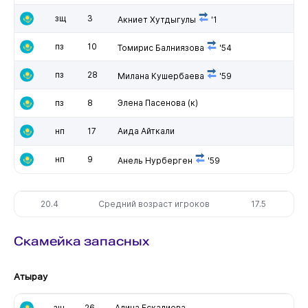
зщ
3
Акниет Хутдыгулы
'1
пз
10
Томирис Балниязова
'54
пз
28
Милана Кушербаева
'59
пз
8
Элена Пасенова
(к)
нп
17
Аида Айткали
нп
9
Анель Нурберген
'59
20.4
Средний возраст игроков
17.5
Скамейка запасных
Атырау
зщ
26
Алина Ескалиева