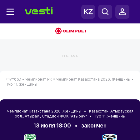
РЕКЛАМА
Футбол •
Чемпионат РК •
Чемпионат Казахстана 2026. Женщины •
Тур 11, женщины
Чемпионат Казахстана 2026. Женщины •
Казахстан
,
Атырауская
обл.
,
Атырау
, Стадион ФОК "Атырау" • Тур 11, женщины
13 июля 18:00
•
закончен