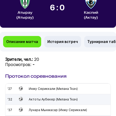
6:0
Атырау
Каспий
(Атырау)
(Актау)
Описание матча
История встреч
Турнирная та
Зрители, чел.:
20
Просмотров:
-
Протокол соревнования
'27
Инжу Сериккали (Милана Ткач)
'32
Актоты Аубекер (Милана Ткач)
'37
Лунара Мынжасар (Инжу Сериккали)