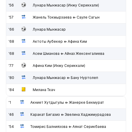
'56
Лунара Мынжасар (Инжу Сериккали)
'57
Жанель Токмырзаева ⇐ Сауле Сагын
'66
Лунара Мынжасар
'68
Актоты Аубекер ⇐ Афина Ким
'68
Асем Шманова ⇐ Айназ Жексенгалиева
'77
Афина Ким (Инжу Сериккали)
'80
Лунара Мынжасар ⇐ Бану Нуртолеп
'84
Милана Ткач
'1
Акниет Хутдыгулы ⇐ Жанерке Бекмурат
'46
Каракат Бигазиз ⇐ Эвелина Хаджимурадова
'54
Томирис Балниязова ⇐ Аянат Серикбаева