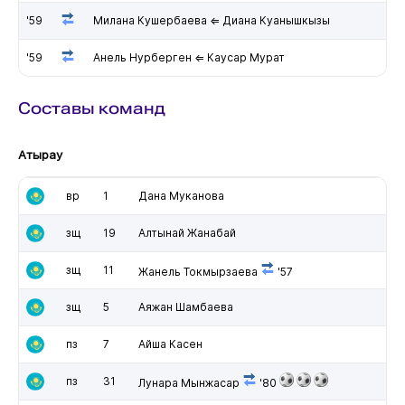
'59
Милана Кушербаева ⇐ Диана Куанышкызы
'59
Анель Нурберген ⇐ Каусар Мурат
Составы команд
Атырау
вр
1
Дана Муканова
зщ
19
Алтынай Жанабай
зщ
11
Жанель Токмырзаева
'57
зщ
5
Аяжан Шамбаева
пз
7
Айша Касен
пз
31
Лунара Мынжасар
'80