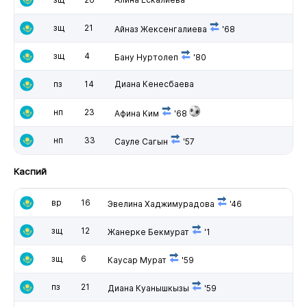
зщ
21
Айназ Жексенгалиева
'68
зщ
4
Бану Нуртолеп
'80
пз
14
Диана Кенесбаева
нп
23
Афина Ким
'68
нп
33
Сауле Сагын
'57
Каспий
вр
16
Эвелина Хаджимурадова
'46
зщ
12
Жанерке Бекмурат
'1
зщ
6
Каусар Мурат
'59
пз
21
Диана Куанышкызы
'59