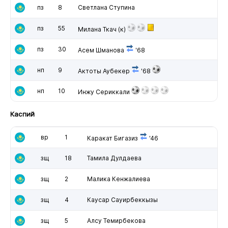
пз
8
Светлана Ступина
пз
55
Милана Ткач
(к)
пз
30
Асем Шманова
'68
нп
9
Актоты Аубекер
'68
нп
10
Инжу Сериккали
Каспий
вр
1
Каракат Бигазиз
'46
зщ
18
Тамила Дулдаева
зщ
2
Малика Кенжалиева
зщ
4
Каусар Сауирбеккызы
зщ
5
Алсу Темирбекова