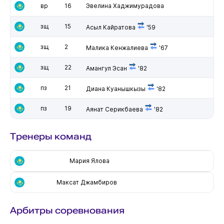
вр
16
Эвелина Хаджимурадова
зщ
15
Асыл Кайратова
'59
зщ
2
Малика Кенжалиева
'67
зщ
22
Амангул Эсан
'82
пз
21
Диана Куанышкызы
'82
пз
19
Аянат Серикбаева
'82
Тренеры команд
Мария Ялова
Максат Джамбиров
Арбитры соревнования