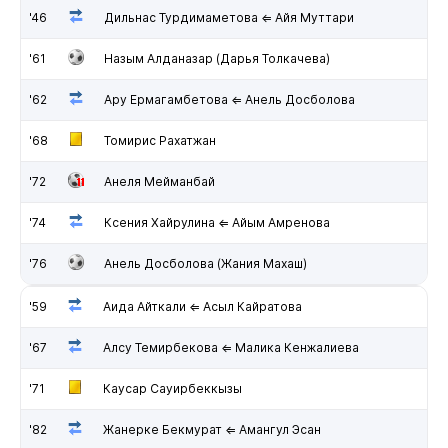
'46
Дильнас Турдимаметова ⇐ Айя Муттари
'61
Назым Алданазар (Дарья Толкачева)
'62
Ару Ермагамбетова ⇐ Анель Досболова
'68
Томирис Рахатжан
'72
Анеля Мейманбай
'74
Ксения Хайрулина ⇐ Айым Амренова
'76
Анель Досболова (Жания Махаш)
'59
Аида Айткали ⇐ Асыл Кайратова
'67
Алсу Темирбекова ⇐ Малика Кенжалиева
'71
Каусар Сауирбеккызы
'82
Жанерке Бекмурат ⇐ Амангул Эсан