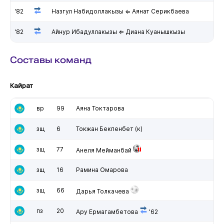
'82
Назгул Набидоллакызы ⇐ Аянат Серикбаева
'82
Айнур Ибадуллакызы ⇐ Диана Куанышкызы
Составы команд
Кайрат
вр
99
Аяна Токтарова
зщ
6
Токжан Бекпенбет
(к)
зщ
77
Анеля Мейманбай
зщ
16
Рамина Омарова
зщ
66
Дарья Толкачева
пз
20
Ару Ермагамбетова
'62