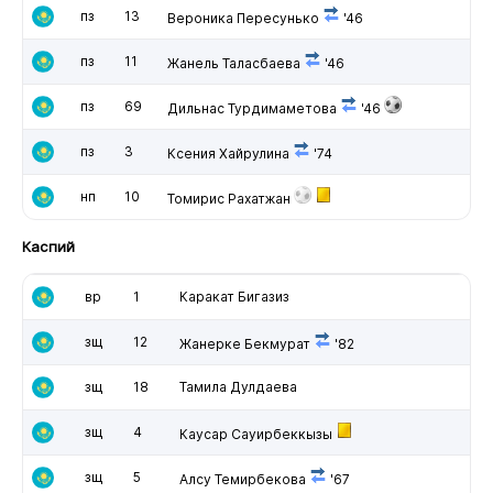
пз
13
Вероника Пересунько
'46
пз
11
Жанель Таласбаева
'46
пз
69
Дильнас Турдимаметова
'46
пз
3
Ксения Хайрулина
'74
нп
10
Томирис Рахатжан
Каспий
вр
1
Каракат Бигазиз
зщ
12
Жанерке Бекмурат
'82
зщ
18
Тамила Дулдаева
зщ
4
Каусар Сауирбеккызы
зщ
5
Алсу Темирбекова
'67