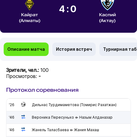
4:0
Кайрат
Каспий
(Алматы)
(Актау)
Описание матча
История встреч
Турнирная та
Зрители, чел.:
100
Просмотров:
-
Протокол соревнования
'26
Дильнас Турдимаметова (Томирис Рахатжан)
'46
Вероника Пересунько ⇐ Назым Алданазар
'46
Жанель Таласбаева ⇐ Жания Махаш