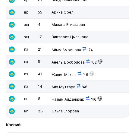
вр
55
Арина Орел
зщ
4
Милана Егиазарян
зщ
17
Виктория Цыганова
пз
21
Айым Амренова
'74
пз
5
Анель Досболова
'62
пз
47
Жания Махаш
'46
пз
14
Айя Муттари
'46
нп
8
Назым Алданазар
'46
нп
33
Ольга Егорова
Каспий