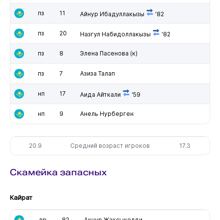
пз
11
Айнур Ибадуллакызы
'82
пз
20
Назгул Набидоллакызы
'82
пз
8
Элена Пасенова
(к)
пз
7
Азиза Талап
нп
17
Аида Айткали
'59
нп
9
Анель Нурберген
20.9
Средний возраст игроков
17.3
Скамейка запасных
Кайрат
вр
82
Акнур Жаксыкелди